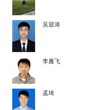
吴迎涛
李雁飞
孟琦