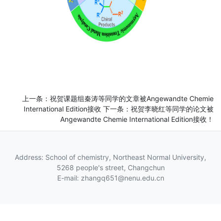
上一条：
祝贺课题组秦涛等同学的文章被Angewandte Chemie
International Edition接收
下一条：
祝贺李晓红等同学的论文被
Angewandte Chemie International Edition接收！
Address: School of chemistry, Northeast Normal University,
5268 people's street, Changchun
E-mail: zhangq651@nenu.edu.cn